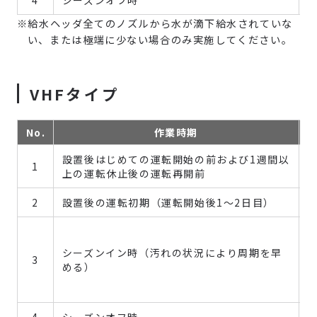
4
シーズンオフ時
※給水ヘッダ全てのノズルから水が滴下給水されていな
い、または極端に少ない場合のみ実施してください。
VHFタイプ
No.
作業時期
設置後はじめての運転開始の前および1週間以
1
上の運転休止後の運転再開前
2
設置後の運転初期（運転開始後1～2日目）
シーズンイン時（汚れの状況により周期を早
3
める）