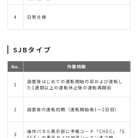
4
日常点検
SJBタイプ
No.
作業時期
設置後はじめての運転開始の前および運転し
1
た1週間以上の運転休止後の運転再開前
2
設置後の運転初期（運転開始後1～2日目）
操作パネル表示部に予報コード「CHEC」「S
3
ECE」の表示および加湿シーズンオフ時