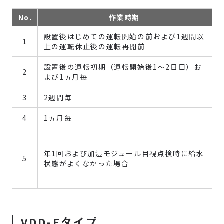
No.
作業時期
設置後はじめての運転開始の前および1週間以
1
上の運転休止後の運転再開前
設置後の運転初期（運転開始後1～2日目）お
2
よび1ヵ月毎
3
2週間毎
4
1ヵ月毎
年1回および加湿モジュール目視点検時に給水
5
状態がよくなかった場合
VDD-Fタイプ