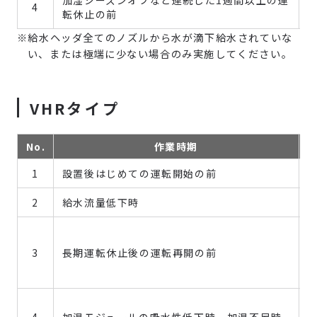
4
転休止の前
※給水ヘッダ全てのノズルから水が滴下給水されていな
い、または極端に少ない場合のみ実施してください。
VHRタイプ
No.
作業時期
1
設置後はじめての運転開始の前
2
給水流量低下時
3
長期運転休止後の運転再開の前
4
加湿モジュールの吸水性低下時、加湿不足時