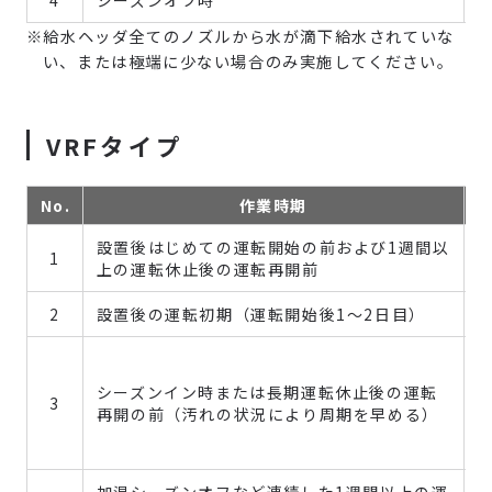
4
シーズンオフ時
※給水ヘッダ全てのノズルから水が滴下給水されていな
い、または極端に少ない場合のみ実施してください。
VRFタイプ
No.
作業時期
設置後はじめての運転開始の前および1週間以
1
上の運転休止後の運転再開前
2
設置後の運転初期（運転開始後1～2日目）
シーズンイン時または長期運転休止後の運転
3
再開の前（汚れの状況により周期を早める）
加湿シーズンオフなど連続した1週間以上の運