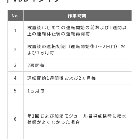
No.
作業時期
設置後はじめての運転開始の前および1週間以
1
上の運転休止後の運転再開前
設置後の運転初期（運転開始後1～2日目）お
2
よび1ヵ月毎
3
2週間毎
4
運転開始1週間後および2ヵ月毎
5
1ヵ月毎
年1回および加湿モジュール目視点検時に給水
6
状態がよくなかった場合